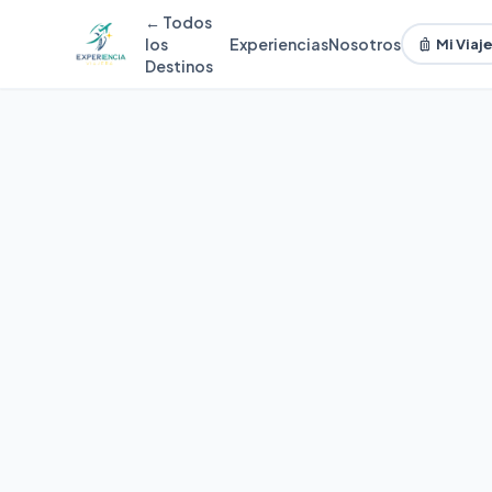
← Todos
luggage
los
Experiencias
Nosotros
Mi Viaj
Destinos