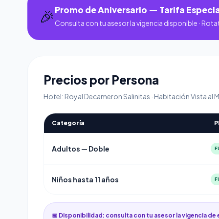
Promo de Aniversario — Tarifa Especia
🎉
Consulta con tu asesor la vigencia disponible · Rota
Precios por Persona
Hotel: Royal Decameron Salinitas · Habitación Vista al 
Categoría
P
Adultos — Doble
F
Niños hasta 11 años
F
📅 Disponibilidad: consulta con tu asesor la vigencia de 