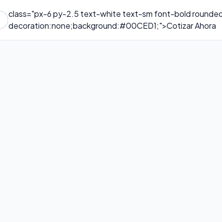
class="px-6 py-2.5 text-white text-sm font-bold rounded-fu
e
decoration:none;background:#00CED1;">Cotizar Ahora