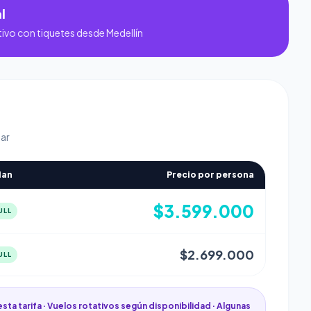
l
tivo con tiquetes desde Medellín
Mar
lan
Precio por persona
$3.599.000
ULL
$2.699.000
ULL
esta tarifa · Vuelos rotativos según disponibilidad · Algunas