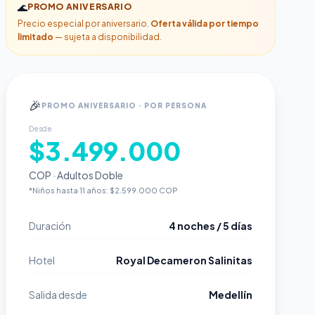
🌊
PROMO ANIVERSARIO
Precio especial por aniversario.
Oferta válida por tiempo
limitado
— sujeta a disponibilidad.
🎉
PROMO ANIVERSARIO · POR PERSONA
Desde
$3.499.000
COP · Adultos Doble
*Niños hasta 11 años: $2.599.000 COP
Duración
4 noches / 5 días
Hotel
Royal Decameron Salinitas
Salida desde
Medellín