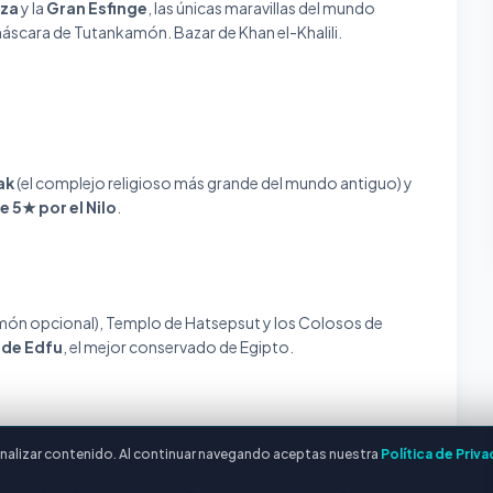
iza
y la
Gran Esfinge
, las únicas maravillas del mundo
áscara de Tutankamón. Bazar de Khan el-Khalili.
ak
(el complejo religioso más grande del mundo antiguo) y
e 5★ por el Nilo
.
ón opcional), Templo de Hatsepsut y los Colosos de
 de Edfu
, el mejor conservado de Egipto.
rsonalizar contenido. Al continuar navegando aceptas nuestra
Política de Priv