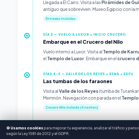
Llegada a El Cairo. Visita a las
Pirámides de Gu
antiguo que sobreviven. Museo Egipcio con la m
Entradas incluidas
DÍA 3 — VUELO A LUXOR + INICIO CRUCERO
Embarque en el Crucero del Nilo
Vuelo interno a Luxor. Visita al
Templo de Karn
el
Templo de Luxor
. Embarque en el
crucero d
DÍAS 4-5 — VALLE DE LOS REYES + ESNA + EDFU
Las tumbas de los faraones
Visita al
Valle de los Reyes
(tumba de Tutankam
Memnón. Navegación con parada en el
Templo
Crucero Nilo incluido (4 noches)
DÍAS 6-7 — ASUÁN + ABU SIMBEL
🍪 Usamos cookies
para mejorar tu experiencia, analizar el tráfico y pe
El alto Nilo y el Gran Templo
según la Ley 1581 de 2012 y el GDPR.