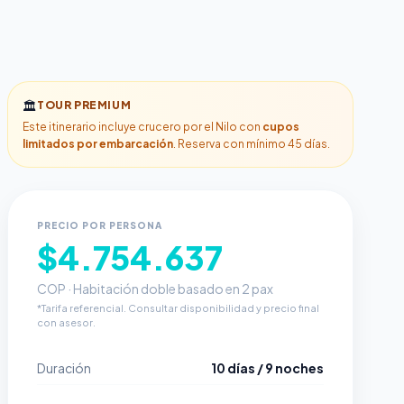
🏛️
TOUR PREMIUM
Este itinerario incluye crucero por el Nilo con
cupos
limitados por embarcación
. Reserva con mínimo 45 días.
PRECIO POR PERSONA
$4.754.637
COP · Habitación doble basado en 2 pax
*Tarifa referencial. Consultar disponibilidad y precio final
con asesor.
Duración
10 días / 9 noches