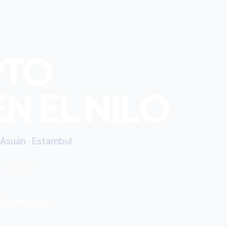
PTO
N EL NILO
· Asuán · Estambul
ro incluido
ción Detallada