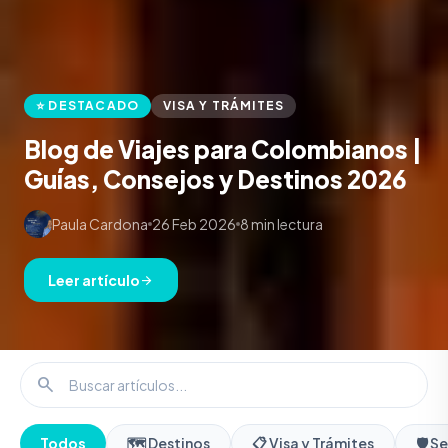
⭐ DESTACADO
VISA Y TRÁMITES
Blog de Viajes para Colombianos |
Guías, Consejos y Destinos 2026
Paula Cardona
26 Feb 2026
8 min lectura
Leer artículo
arrow_forward
search
Todos
🗺️ Destinos
📋 Visa y Trámites
🛡️