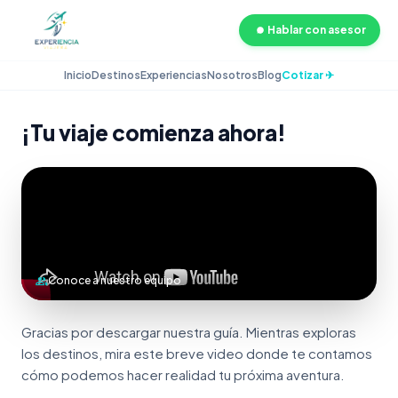
Hablar con asesor
Inicio
Destinos
Experiencias
Nosotros
Blog
Cotizar ✈
¡Tu viaje comienza ahora!
group
Conoce a nuestro equipo
Gracias por descargar nuestra guía. Mientras exploras
los destinos, mira este breve video donde te contamos
cómo podemos hacer realidad tu próxima aventura.