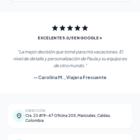
star
star
star
star
star
EXCELENTE 5.0/5 EN GOOGLE ⭐
"La mejor decisión que tomé para mis vacaciones. El
nivel de detalle y personalización de Paula y su equipo es
de otro mundo."
— Carolina M., Viajera Frecuente
DIRECCIÓN
location_on
Cra. 23 #19-47 Oficina 205, Manizales, Caldas,
Colombia