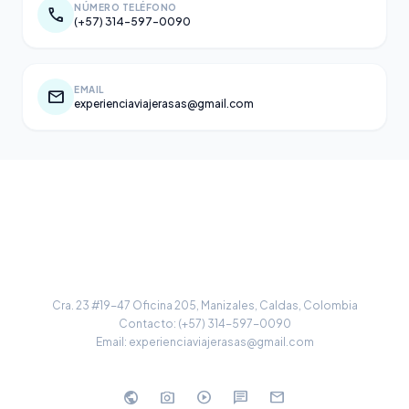
NÚMERO TELÉFONO
call
(+57) 314-597-0090
EMAIL
mail
experienciaviajerasas@gmail.com
EXPERIENCIA VIAJERA S.A.S.
Cra. 23 #19-47 Oficina 205, Manizales, Caldas, Colombia
Contacto: (+57) 314-597-0090
Email: experienciaviajerasas@gmail.com
public
photo_camera
play_circle
chat
mail