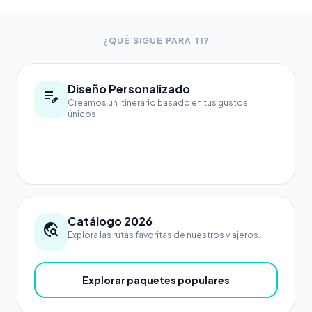
¿QUÉ SIGUE PARA TI?
Diseño Personalizado
edit_note
Creamos un itinerario basado en tus gustos
únicos.
Planear mi viaje a medida
Catálogo 2026
travel_explore
Explora las rutas favoritas de nuestros viajeros.
Explorar paquetes populares